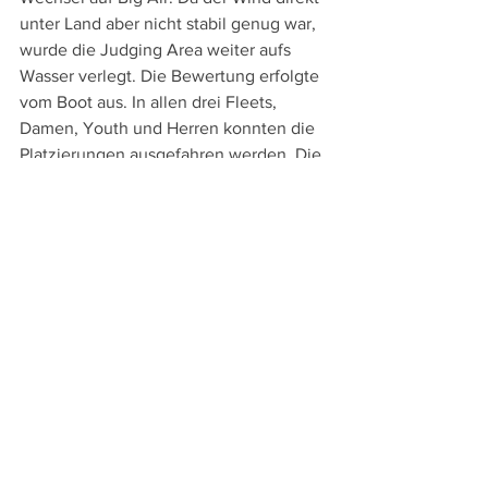
unter Land aber nicht stabil genug war, 
wurde die Judging Area weiter aufs 
Wasser verlegt. Die Bewertung erfolgte 
vom Boot aus. In allen drei Fleets, 
Damen, Youth und Herren konnten die 
Platzierungen ausgefahren werden. Die 
Ergebnisse werden am Finaltag bekannt 
gegeben.
Nach drei Wettkampftagen konnten bei 
den Multivan Kitesurf Masters in 
Ahlbeck schon zwei der 
ausgeschriebenen drei Disziplinen 
ausgetragen werden. Für die dritte 
Disziplin Racing richten sich die 
Hoffnungen jetzt auf den Finaltag. Bei 
dem vorausgesagten leichten Wind 
bestehen für diese Disziplin noch die 