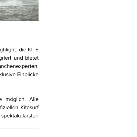
light: die KITE 
iert und bietet 
anchenexperten. 
usive Einblicke 
 möglich. Alle 
iellen Kitesurf 
pektakulärsten 