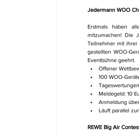
Jedermann WOO Chal
Erstmals haben all
mitzumachen! Die J
Teilnehmer mit ihre
gestellten WOO-Gerä
Eventbühne geehrt.
Offener Wettbewe
100 WOO-Geräte 
Tageswertungen 
Meldegeld: 10 Eur
Anmeldung über d
Läuft parallel z
REWE Big Air Contes