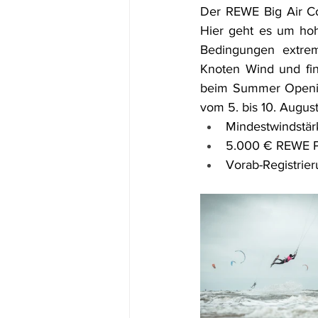
Der REWE Big Air Cont
Hier geht es um hoh
Bedingungen extrem
Knoten Wind und find
beim Summer Opening 
vom 5. bis 10. August
Mindestwindstär
5.000 € REWE P
Vorab-Registrier