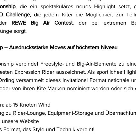
onship
, die ein spektakuläres neues Highlight setzt, g
 Challenge
, die jedem Kiter die Möglichkeit zur Teil
der 
REWE Big Air Contest
, der bei extremen Be
ünge sorgt.
ip – Ausdrucksstarke Moves auf höchstem Niveau
nship verbindet Freestyle- und Big-Air-Elemente zu eine
sten Expression Rider auszeichnet. Als sportliches Highli
Ording versammelt dieses Invitational Format nationale un
eder von ihren Kite-Marken nominiert werden oder sich 
n: ab 15 Knoten Wind
ng zu Rider-Lounge, Equipment-Storage und Übernachtun
 unsere Website
s Format, das Style und Technik vereint!