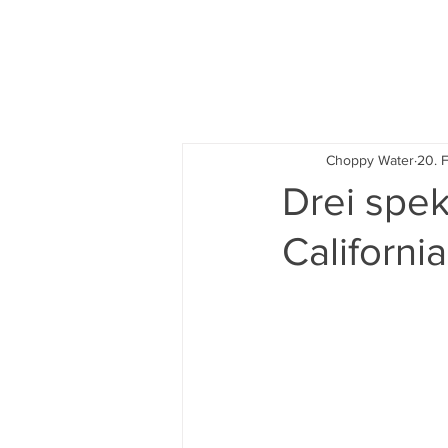
News
Choppy Water
20. 
Drei spek
Californi