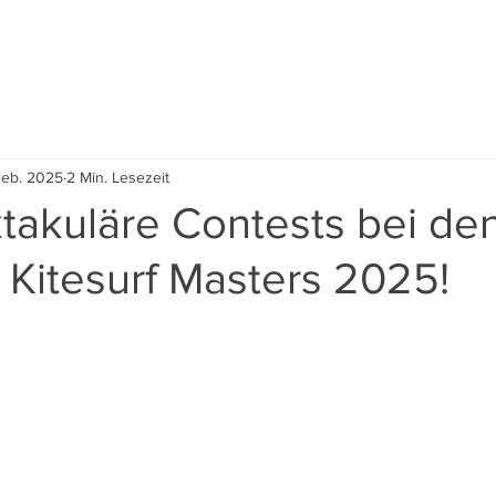
Event
Kite Village
Contest 2026
Nachhaltig
Feb. 2025
2 Min. Lesezeit
takuläre Contests bei de
a Kitesurf Masters 2025!