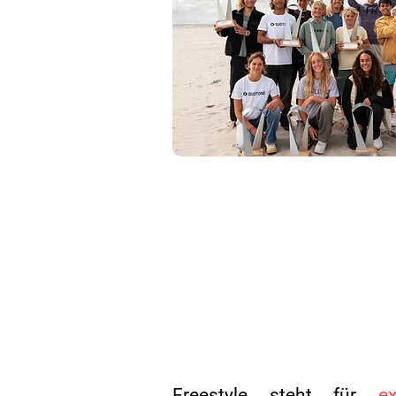
Freestyle steht für
e