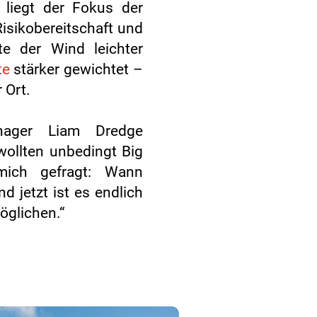
liegt der Fokus der
isikobereitschaft und
te der Wind leichter
te
stärker gewichtet
–
 Ort.
ager Liam Dredge
wollten unbedingt Big
mich gefragt: Wann
 jetzt ist es endlich
öglichen.“