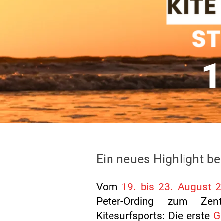
1
Ein neues Highlight be
Vom
19
. bis 23. August 
Peter-Ording zum Zent
Kitesurfsports: Die erste
G