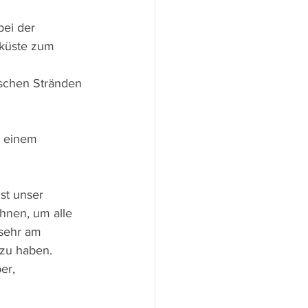
ei der 
eküste zum 
ischen Stränden 
i einem 
st unser 
ohnen, um alle 
sehr am 
 zu haben. 
er, 