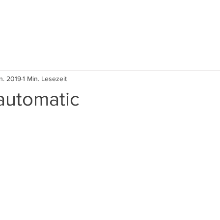
Event
Kite Village
Contest 2026
Nachhaltig
n. 2019
1 Min. Lesezeit
automatic