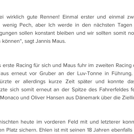
ei wirklich gute Rennen! Einmal erster und einmal zwei
n wenig Pech, aber Ich werde in den nächsten Tagen de
gungen sollen konstant bleiben und wir sollten somit no
 können“, sagt Jannis Maus.
 erste Racing für sich und Maus fuhr im zweiten Racing d
Maus erneut vor Gruber an der Luv-Tonne in Führung. 
ürzte er allerdings kurze Zeit später und konnte da
te sich somit erneut an der Spitze des Fahrerfeldes fe
Monaco und Oliver Hansen aus Dänemark über die Ziellin
schten heute im vorderen Feld mit und letzterer konnte
en Platz sichern. Ehlen ist mit seinen 18 Jahren ebenfalls