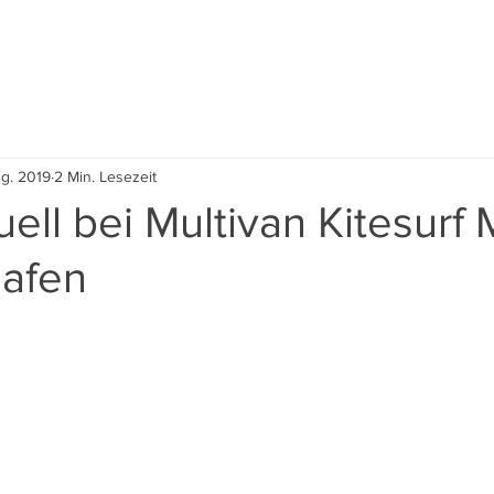
Event
Kite Village
Contest 2026
Nachhaltig
ug. 2019
2 Min. Lesezeit
ell bei Multivan Kitesurf 
hafen