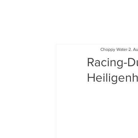
News
Choppy Water
2. A
Racing-Du
Heiligen