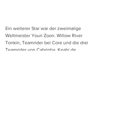
Ein weiterer Star war der zweimalige 
Weltmeister Youri Zoon. Willow River 
Tonkin, Teamrider bei Core und die drei 
Teamrider von Cabrinha, Keahi de 
Aboitiz (4x Wave Champion), Annelous 
Lammerts (Tripple-S Gewinnerin) und 
Alex Maes (Wakestyle & Parkstyle Pro) 
waren natürlich auf dem Kitelife Village 
nicht wegzudenken.