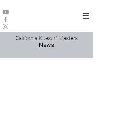
California Kitesurf Masters
News