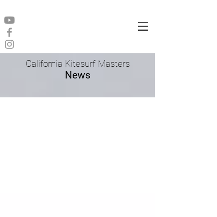
California Kitesurf Masters
News