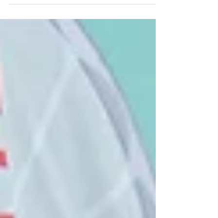
gingen die Multivan Kitesurf Masters in
Heiligenhafen zu Ende. Bei bestem Wetter
konnten über das...