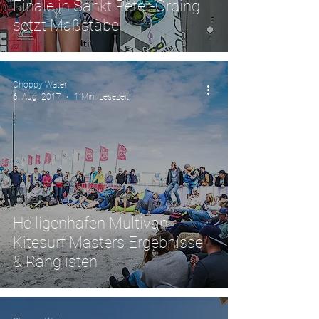
Finale in Sankt Peter-Ording
setzt Maßstäbe
Choppy Water
6. Aug. 2017
1 Min. Lesezeit
Heiligenhafen Multivan
Kitesurf Masters Ergebnisse
& Ranglisten