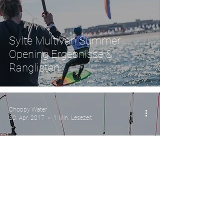
Sylte Multivan Summer
Opening Ergebnisse &
Ranglisten
Choppy Water
30. Apr. 2017
1 Min. Lesezeit
Usedom Ergebnisse &