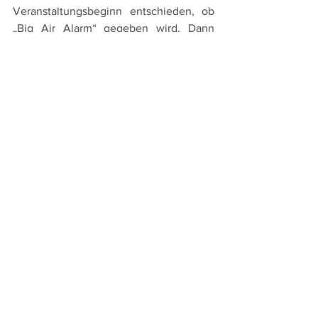
Veranstaltungsbeginn entschieden, ob 
„Big Air Alarm“ gegeben wird. Dann 
machen sich alle Big Air Kiter auf den 
Weg und können bei guten 
Bedingungen ihren spektakulären 
Contest austragen. Wenn die Prognosen 
keine geeigneten Bedingungen für Big 
Air versprechen, konzentrieren sich die 
Multivan Kitesurf Masters an dem 
Tourstopp voll auf die Disziplinen 
Racing und Kite-Slalom.